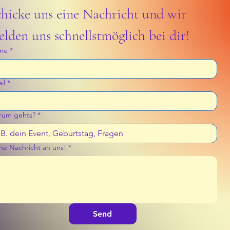
hicke uns eine Nachricht und wir 
lden uns schnellstmöglich bei dir!
me
*
il
*
um gehts?
*
ne Nachricht an uns!
*
Send