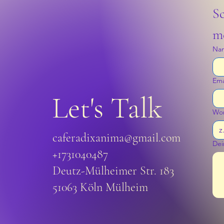
Sc
me
Na
Ema
Let's Talk
Wor
caferadixanima@gmail.com
Dei
+1731040487
Deutz-Mülheimer Str. 183
51063 Köln Mülheim